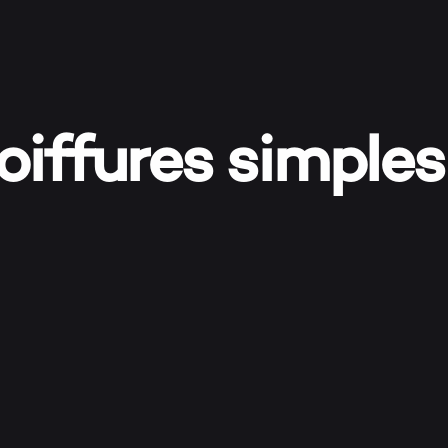
SHOO
iffures simples
MON 