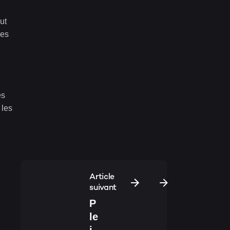
ut
des
es
 les
Article
suivant
P
le