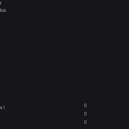
r
plus
s !