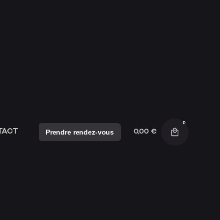
MES
CE SO
0
TACT
Prendre rendez-vous
0,00
€