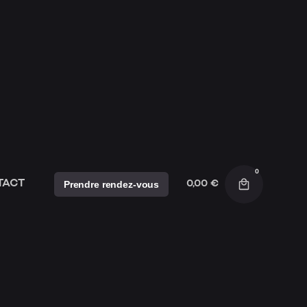
MES
CE SO
0
TACT
Prendre rendez-vous
0,00
€