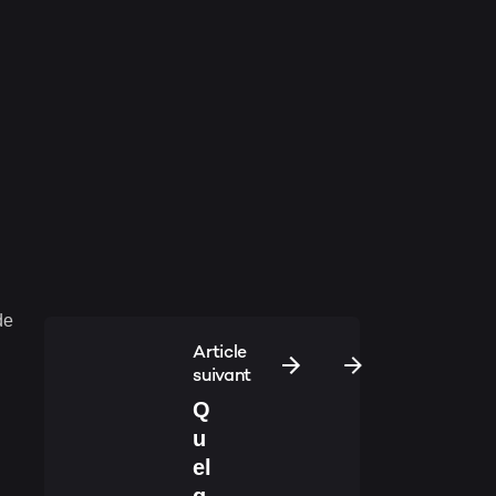
de
Article
suivant
Q
u
el