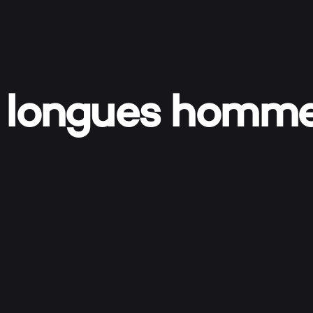
SHOO
s longues homm
MON 