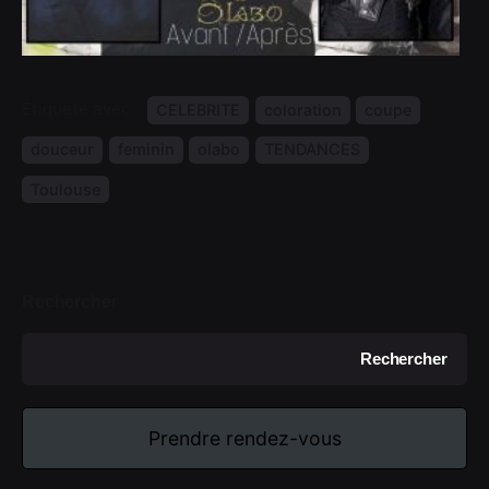
Étiqueté avec:
CELEBRITE
coloration
coupe
douceur
feminin
olabo
TENDANCES
Toulouse
Rechercher
Rechercher
Prendre rendez-vous