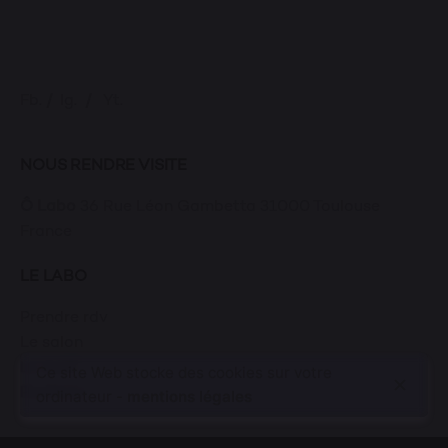
Fb.
/
Ig.
/
Yt.
NOUS RENDRE VISITE
Ô Labo
36 Rue Léon Gambetta
31000 Toulouse
France
LE LABO
Prendre rdv
Le salon
Le staff
Ce site Web stocke des cookies sur votre
Portfolio
ordinateur -
mentions légales