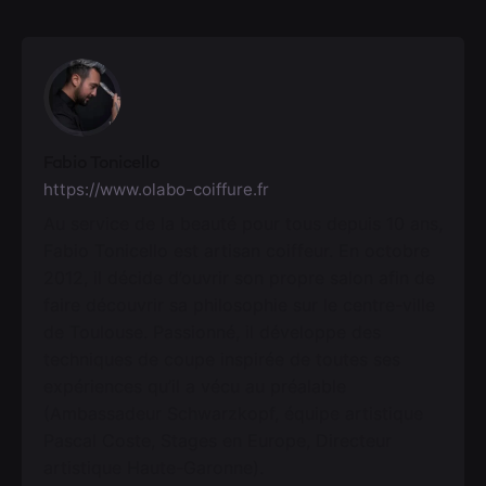
Fabio Tonicello
https://www.olabo-coiffure.fr
Au service de la beauté pour tous depuis 10 ans,
Fabio Tonicello est artisan coiffeur. En octobre
2012, il décide d’ouvrir son propre salon afin de
faire découvrir sa philosophie sur le centre-ville
de Toulouse. Passionné, il développe des
techniques de coupe inspirée de toutes ses
expériences qu’il a vécu au préalable
(Ambassadeur Schwarzkopf, équipe artistique
Pascal Coste, Stages en Europe, Directeur
artistique Haute-Garonne).