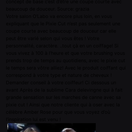
concept de base c’est d’être une coupe courte avec
beaucoup de douceur. Source: grazia
Votre salon O’Labo va encore plus loin, en vous
expliquant que le Pixie Cut n’est pas seulement une
coupe courte avec beaucoup de douceur car elle
peut être varié selon qui vous êtes ! Votre
personnalité, caractère. ..tout çà en un coiffage! Si
vous vivez à 100 à l’heure et que votre brushing vous
prends trop de temps au quotidiens, avec le pixie cut
le temps sera vôtre alliez! Avec le produit coiffant qui
correspond à votre type et nature de cheveux !
Demander conseil à votre coiffeur! Ci dessous un
avant Après de la sublime Cara delevingne qui à fait
grande sensation sur les marches de canne avec sa
pixie cut ! Ainsi que notre cliente qui à oser avec la
célèbre Amber Rose pour que vous voyez d’où
l’inspiration lui est venu !