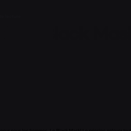
SHOO
de lecture
in – Black Mask
MON 
PANIE
 pour nous les hommes. Le Black Mask! Le principe enlever tou