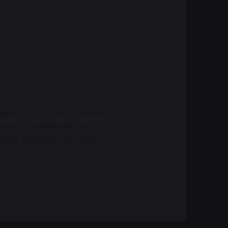
obre 2012, il décide d’ouvrir
sionné, il développe des
sadeur Schwarzkopf, équipe