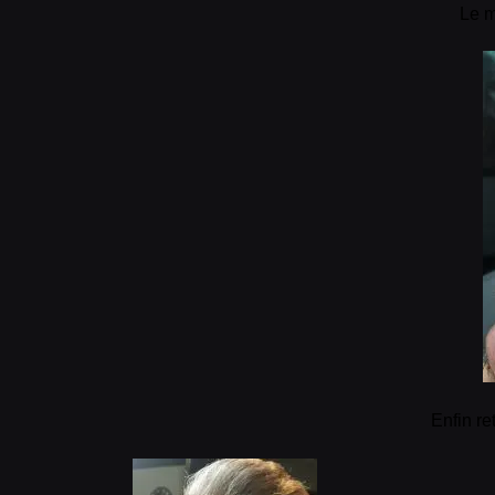
Le m
Enfin re