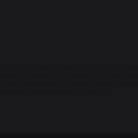
s depuis 10 ans, Fabio Tonicello est artisan coiffeur. En oct
écouvrir sa philosophie sur le centre-ville de Toulouse. Pas
e toutes ses expériences qu’il a vécu au préalable (Ambas
 en Europe, Directeur artistique Haute-Garonne).