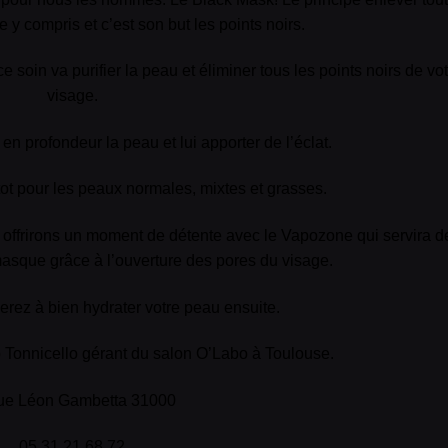
 y compris et c’est son but les points noirs.
e soin va purifier la peau et éliminer tous les points noirs de vo
VALI
visage.
 en profondeur la peau et lui apporter de l’éclat.
tot pour les peaux normales, mixtes et grasses.
 offrirons un moment de détente avec le Vapozone qui servira d
asque grâce à l’ouverture des pores du visage.
erez à bien hydrater votre peau ensuite.
Tonnicello gérant du salon O’Labo à Toulouse.
rue Léon Gambetta 31000
05 31 21 68 72