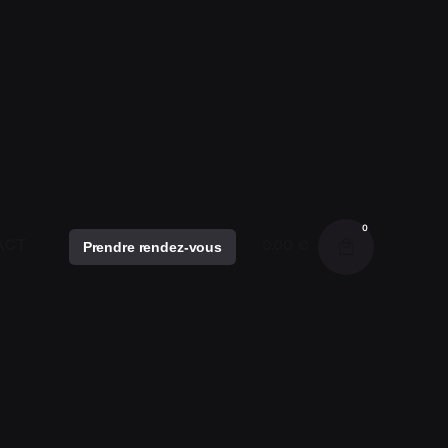
ES
E SO
0
ACT
Prendre rendez-vous
0,00
€