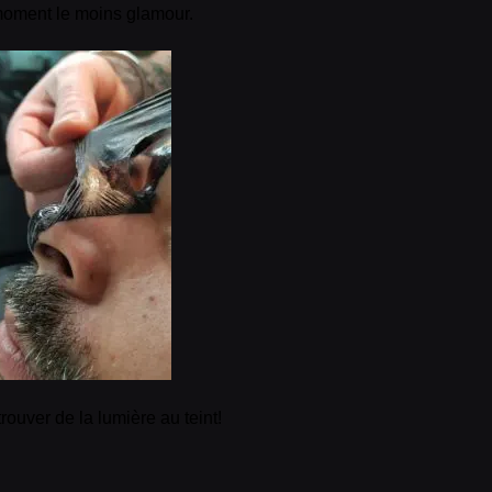
oment le moins glamour.
trouver de la lumière au teint!