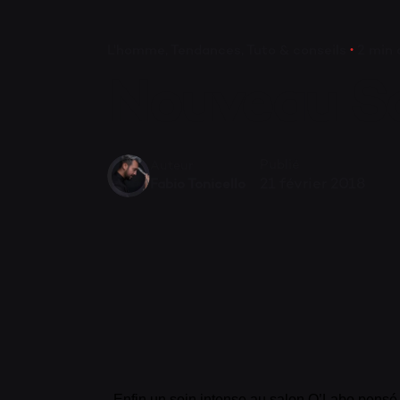
L'homme
Tendances
Tuto & conseils
2 min 
Nouveau So
Publié
Auteur
21 février 2018
Fabio Tonicello
Enfin un soin intense au salon O’Labo pensé