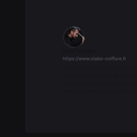
Fabio Tonicello
https://www.olabo-coiffure.fr
Au service de la beauté pour tou
son propre salon afin de faire d
techniques de coupe inspirée d
artistique Pascal Coste, Stages