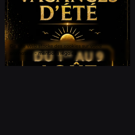
Ce site Web stocke des cookies sur votre
ordinateur -
mentions légales
15 juillet 2026
vacances d'été et fermeture exceptionnelle
Vacances d’été et fermeture exceptionnelle chez
O’Labo L’été arrive, et notre équipe...