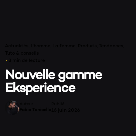
VA
Actualités
L'homme
La femme
Produits
Tendances
Tuto & conseils
3 min de lecture
Nouvelle gamme
Eksperience
Auteur
Publié
Fabio Tonicello
16 juin 2026