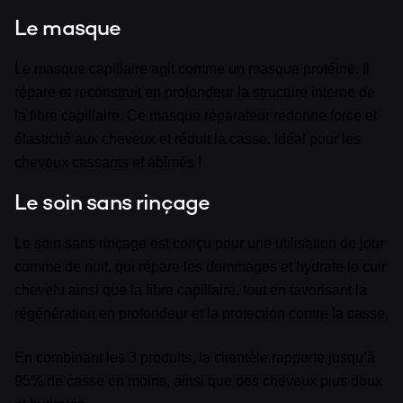
Le masque
Le masque capillaire agit comme un masque protéiné. Il
répare et reconstruit en profondeur la structure interne de
la fibre capillaire. Ce masque réparateur redonne force et
élasticité aux cheveux et réduit la casse. Idéal pour les
cheveux cassants et abîmés !
Le soin sans rinçage
Le soin sans rinçage est conçu pour une utilisation de jour
comme de nuit, qui répare les dommages et hydrate le cuir
chevelu ainsi que la fibre capillaire, tout en favorisant la
régénération en profondeur et la protection contre la casse.
En combinant les 3 produits, la clientèle rapporte jusqu’à
95% de casse en moins, ainsi que des cheveux plus doux