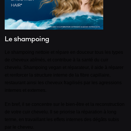
Le shampoing
Le shampoing nettoie et répare en douceur tous les types
de cheveux abîmés, et contribue à la santé du cuir
chevelu. Shampoing vegan et réparateur, il aide à réparer
et renforcer la structure interne de la fibre capillaire,
restaurant ainsi les cheveux fragilisés par les agressions
internes et externes.
En bref, il se concentre sur le bien-être et la reconstruction
de votre cuir chevelu. Il se priorise la réparation à long
terme, en travaillant les effets internes des dégâts subis
par le cheveu.