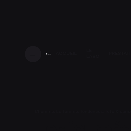
LE
ACCUEIL
PRESTAT
LABO
L'homme
La femme
Tendances
Tuto & conse
Les journée