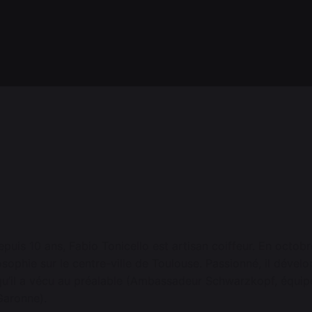
puis 10 ans, Fabio Tonicello est artisan coiffeur. En octobr
losophie sur le centre-ville de Toulouse. Passionné, il dév
qu’il a vécu au préalable (Ambassadeur Schwarzkopf, équipe
Garonne).