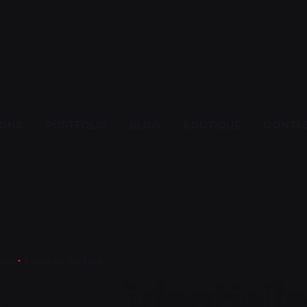
HOMME
ESPACE
IONS
PORTFOLIO
BLOG
BOUTIQUE
CONTA
SHOOTI
ils
1 min de lecture
s Confidentielle