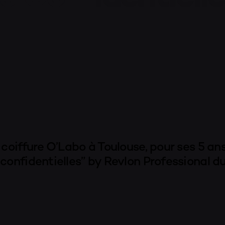
MON C
PANIER
VALIDA
 coiffure O’Labo à Toulouse, pour ses 5 ans
confidentielles” by Revlon Professional d