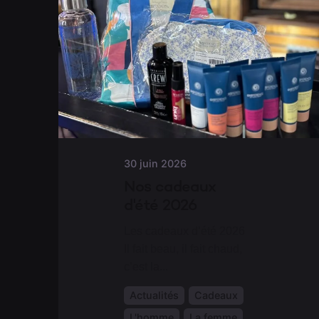
30 juin 2026
Nos cadeaux
d'été 2026
Les cadeaux d’été 2026
Il fait beau, il fait chaud,
c’est la...
Actualités
Cadeaux
L'homme
La femme