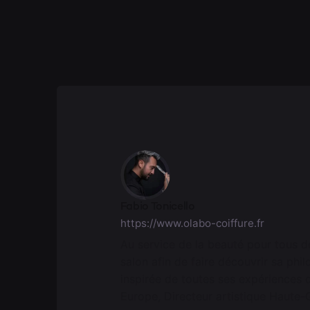
Fabio Tonicello
https://www.olabo-coiffure.fr
Au service de la beauté pour tous de
salon afin de faire découvrir sa phi
inspirée de toutes ses expériences 
Europe, Directeur artistique Haute-