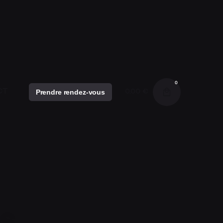
S
 SOINS
0
CT
Prendre rendez-vous
0,00
€
NG PHO
s