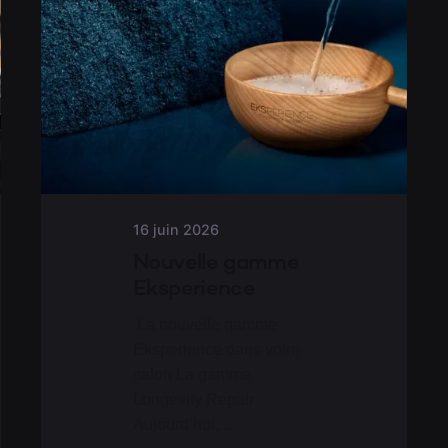
16 juin 2026
Nouvelle gamme
Eksperience
La nouvelle gamme
Eksperience dans votre
salon La gamme
Longevity Repair
Aujourd’hui,...