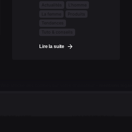
Actualités
L'homme
La femme
Produits
Tendances
Tuto & conseils
Lire la suite
 Web stocke des cookies sur votre ordinateur -
mentions légal
ENDRE VISITE
NOS PRESTATIONS
Femmes