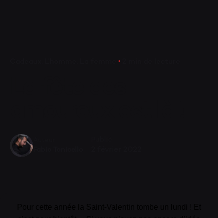
VA
Cadeaux
L'homme
La femme
2 min de lecture
La fête des
amoureux est là !
Publié
Auteur
2 février 2022
Fabio Tonicello
Pour cette année la Saint-Valentin tombe un lundi ! Et