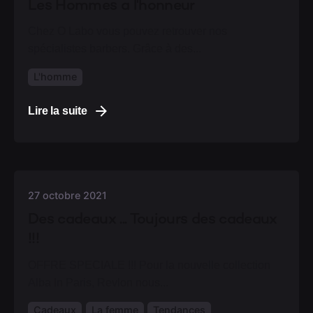
Les Hommes a l'honneur
Chez O Labo vous pouvez retrouver nos
spécialistes barbers. Grâce à des...
L'homme
Lire la suite
27 octobre 2021
Des cadeaux ... Toujours des cadeaux
!!!
OFFRE SPECIALE !!! Pour la nouvelle collection
Alba In Paris, Revlon nous...
Cadeaux
La femme
Tendances