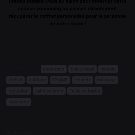
Prenez rendez-vous au salon pour réserver votre
séance cocooning ou passez directement
récupérer le coffret personalisé pour la personne
de votre choix !
Étiqueté avec:
amoureux
black mask
cadeau
coffret
coiffage
FEMME
Homme
massage
reduction
saint valentin
Taille de barbe
vapozone
Rechercher