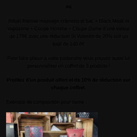
ou
Rituel Intense massage crâniens et bac + Black Mask et
vapozone + Coupe Homme + Coupe Dame d’une valeur
de 176€ avec une réduction St Valentin de 20% soit un
total de 140.8€
Pour faire plaisir à votre partenaire vous pouvez aussi lui
personnaliser un coffret de 3 produits !
Profitez d’un produit offert et de 10% de réduction sur
chaque coffret.
Exemple de composition pour dame :