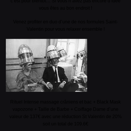
c’est pour bientôt… Si vous n’avez pas encore d’idée
vous êtes au bon endroit !
Venez profiter en duo d’une de nos formules Saint-
Valentin pour vous relaxer ensemble !
Rituel Intense massage crâniens et bac + Black Mask
vapozone + Taille de Barbe + Coiffage Dame d’une
valeur de 137€ avec une réduction St Valentin de 20%
soit un total de 109.6€