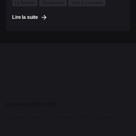
La femme
Tendances
Tuto & conseils
Lire la suite
Fb.
/
Ig.
/
Yt.
NOUS RENDRE VISITE
Ô Labo
36 Rue Léon Gambetta
31000 Toulouse
France