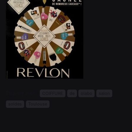
Étiqueté avec:
COIFFURE
de
olabo
salon
soldes
Toulouse