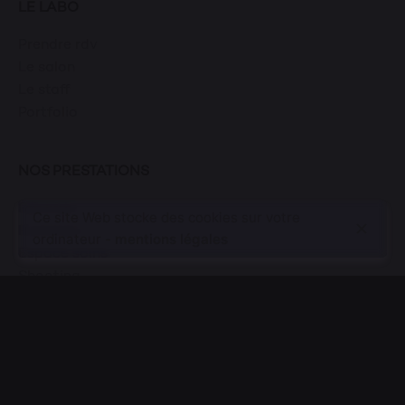
LE LABO
Prendre rdv
Le salon
Le staff
Portfolio
NOS PRESTATIONS
Femmes
Ce site Web stocke des cookies sur votre
Hommes
ordinateur -
mentions légales
Espace soins
Shooting
BOUTIQUE
Produits
Panier
Mon compte