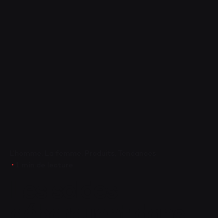
PA
VA
L'homme
La femme
Produits
Tendances
1 min de lecture
Les soldes
débarquent dans