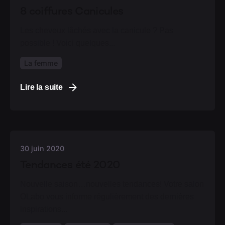
8 coiffures Canicules
Les cheveux lâchés avec la canicule ? Pas
possible ! Voici quelques...
La femme
Lire la suite
30 juin 2020
Tendances été 2020
Nouvelle saison…nouvelles tendances! Votre salon
OLabo vous informe régulièrement des dernières
inspirations...