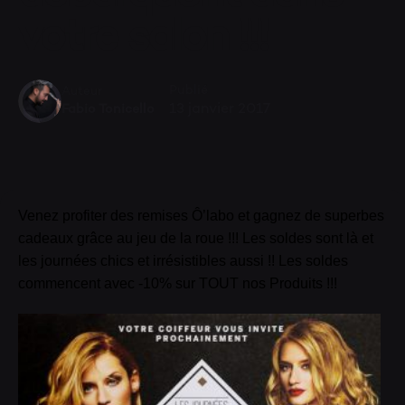
votre salon !!!
Publié
Auteur
13 janvier 2017
Fabio Tonicello
Venez profiter des remises Ô’labo et gagnez de superbes
cadeaux grâce au jeu de la roue !!! Les soldes sont là et
les journées chics et irrésistibles aussi !! Les soldes
commencent avec -10% sur TOUT nos Produits !!!