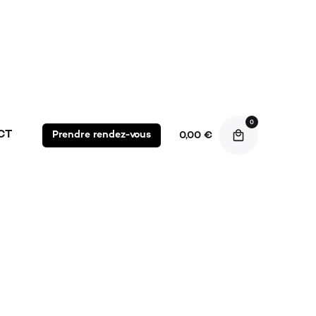
S
 SOINS
0
CT
Prendre rendez-vous
0,00
€
NG PH