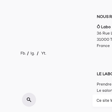
NOUS R
Ô Labo
36 Rue
31000 T
France
Fb.
/
Ig.
/
Yt.
LE LAB
Prendre
Le salo
Le staff
Ce site 
Portfoli