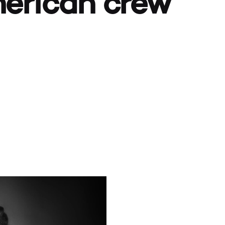
erican crew
MON C
PANIER
VALIDA