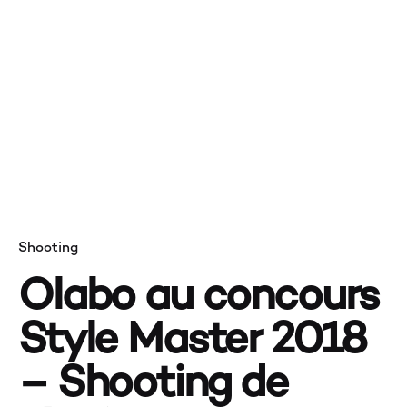
MON
PAN
Shooting
Olabo au concours
VAL
Style Master 2018
– Shooting de