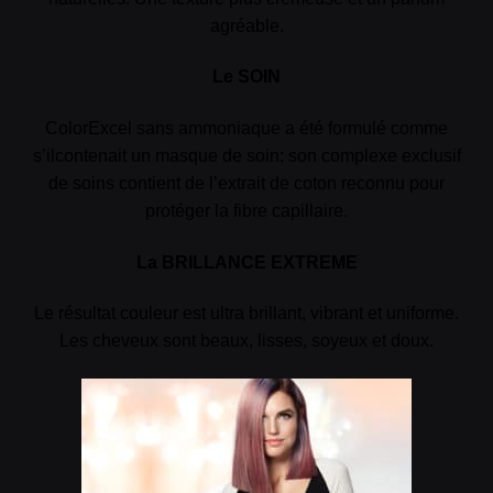
agréable.
Le SOIN
ColorExcel sans ammoniaque a été formulé comme
s’ilcontenait un masque de soin: son complexe exclusif
de soins contient de l’extrait de coton reconnu pour
protéger la fibre capillaire.
La BRILLANCE EXTREME
Le résultat couleur est ultra brillant, vibrant et uniforme.
Les cheveux sont beaux, lisses, soyeux et doux.