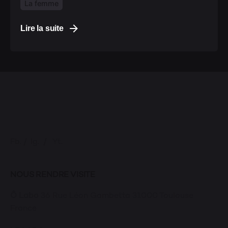
La femme
Lire la suite
Fb.
/
Ig.
/
Yt.
NOUS RENDRE VISITE
Ô Labo
36 Rue Léon Gambetta
31000 Toulouse
France