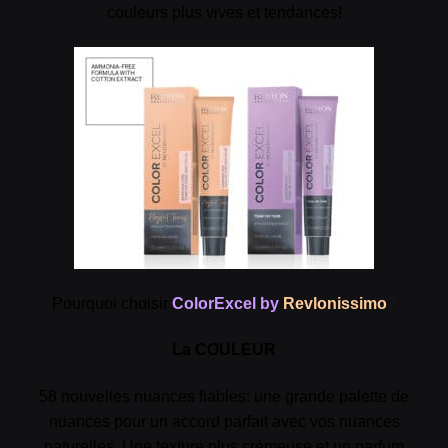
couleurs plus vives et tendances!
Pourquoi choisir
ColorExcel by
Revlonissimo
?
La COULEUR
58 nouvelles nuances fiables: une grande palette de
nuances pour un accord parfait avec vos nuances
naturelles. Une texture plus crémeuse et un parfum