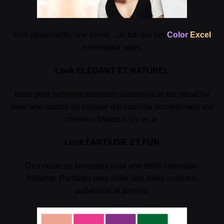
Une personalité, une envie…un ton sur ton
Color
Excel
existe pour vous:
Look ELEGANT ET NATUREL
Idéal pour sublimer les bases naturelles et les rafraichir
avec une touche de couleur qui couvrira discrètement vos
cheveux blancs s’il y en a.
Look FANTAISIE ET FUN
Des nuances fantaisies pour une belle coloration
brillante. Parfaites pour créer des looks uniques,
audacieux et pastels.