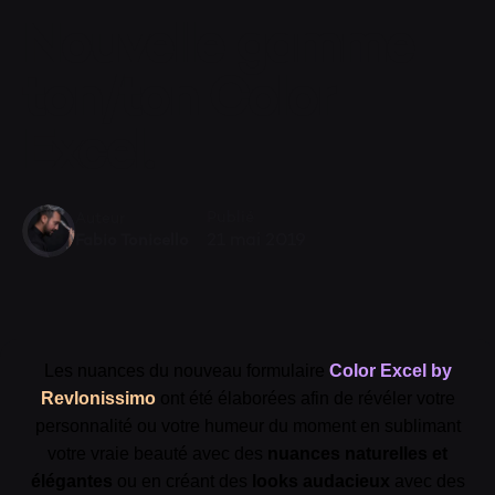
VA
Nouvelle gamme
ton/ton Color
Excel.
Publié
Auteur
21 mai 2019
Fabio Tonicello
Les nuances du nouveau formulaire
Color Excel by
Revlonissimo
ont été élaborées afin de révéler votre
personnalité ou votre humeur du moment en sublimant
votre vraie beauté avec des
nuances naturelles et
élégantes
ou en créant des
looks audacieux
avec des