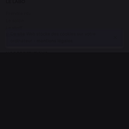
LE LABO
Prendre rdv
Le salon
Le staff
Ce site Web stocke des cookies sur votre
Portfolio
ordinateur -
mentions légales
NOS PRESTATIONS
Femmes
Hommes
Espace soins
Shooting
BOUTIQUE
Produits
Panier
Mon compte