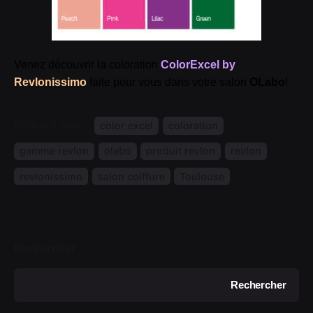
Venez découvrir la coloration
ColorExcel by
Revlonissimo
faite pour vous dans votre salon
OLabo
!
Étiqueté avec:
color excel
coloration
gamme revlon
olabo
produit revlon
revlon
revlonissimo
salon coiffure
Toulouse
Rechercher
Rechercher