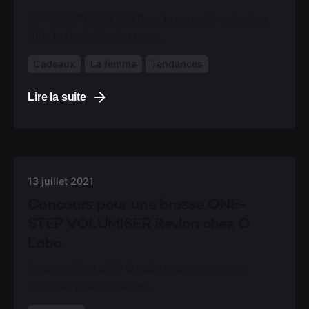
OFFRE SPECIALE !!! Pour la nouvelle collection
Alba In Paris, Revlon nous...
Cadeaux
La femme
Tendances
Lire la suite
13 juillet 2021
Concours pour une brosse ONE-
STEP VOLUMISER Revlon chez O
Labo
Pour ce début d’été O Labo vous propose un
concours pour remporter...