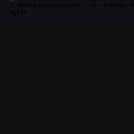
Ce site Web stocke des cookies sur votre ordinateur -
m
légales
© 2023
Salon Ô Labo
| Tous droits réservés |
Mentions
légales
|
CGV
Une création originale icomovox
|
Connexion