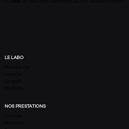
Ô Labo
36 Rue Léon Gambetta
31000 Toulouse
France
LE LABO
Prendre rdv
Le salon
Le staff
Portfolio
NOS PRESTATIONS
Femmes
Hommes