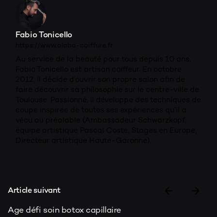
Fabio Tonicello
https://www.olabo-coiffure.fr
Au service de la beauté pour tous depuis 10 ans,
Fabio Tonicello est artisan coiffeur. En octobre
2012, il décide d’ouvrir son propre salon afin de
faire découvrir sa philosophie sur le centre-ville de
Toulouse. Passionné, il développe des techniques de
coupe inspirée de toutes ses expériences qu’il a
vécu au préalable (Ambassadeur Schwarzkopf,
équipe artistique Pascal Coste, Stages en Europe,
Directeur artistique Haute-Garonne).
Article suivant
Age défi soin botox capillaire