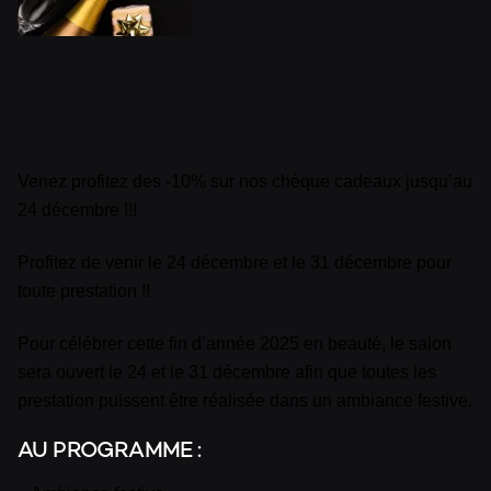
P
Venez profitez des -10% sur nos chèque cadeaux jusqu’au
24 décembre !!!
Profitez de venir le 24 décembre et le 31 décembre pour
toute prestation !!
V
Pour célébrer cette fin d’année 2025 en beauté, le salon
sera ouvert le 24 et le 31 décembre afin que toutes les
prestation puissent être réalisée dans un ambiance festive.
AU PROGRAMME :