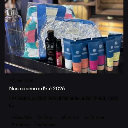
30 juin 2026
Nos cadeaux d'été 2026
Les cadeaux d’été 2026 Il fait beau, il fait chaud, c’est
la...
Actualités
Cadeaux
L'homme
La femme
Produits
Tendances