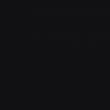
Soin innovant à base d’acide hyaluronique, de
lisse durablement la chevelure. C’est un soin 
va avoir une action sur la structure du cheveu 
apporter brillance et douceur en surface, répar
boucles, réduire le volume et les frisottis, appo
discipline, faciliter le coiffage, et apporter du
Sa durée est d’environ 6 mois en fonction de la 
réactivé par l’apport de chaleur. Le traitement
traités chimiquement (colorés, permanentés, d
LES INGREDIENTS
ACTIF LISSANT : Apporte plus de brillance, restr
fort pouvoir lissant avec l’aide d’apport de chal
ACIDE LACTIQUE : Hydrate en profondeur la fibr