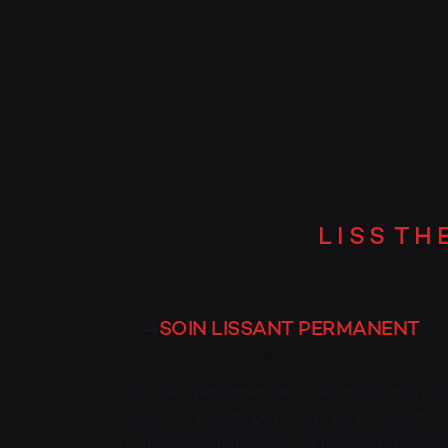
Liss Thérapie, un nouv
L E C O N C E P T
L I S S T H E
2 Soins Techniques à associer dans u
• Le
SOIN LISSANT PERMANENT
l’
• Le SOIN PROFOND à la Kératine
Ces soins permettent de lisser et détendre du
la cuticule externe de la fibre. Lui conférent un 
gourmandes, musquées, de muguet et boisées,