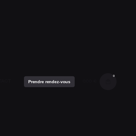
MES
CE SO
0
TACT
Prendre rendez-vous
0,00
€