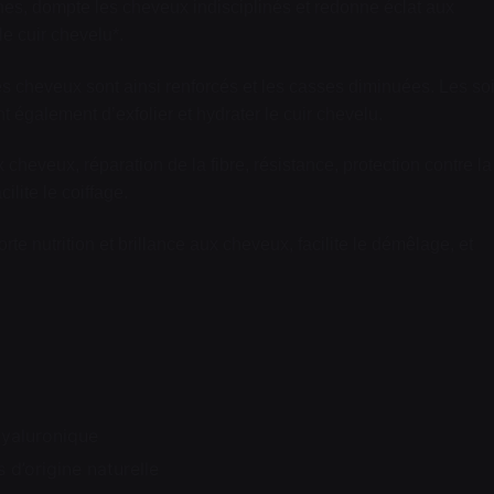
, dompte les cheveux indisciplinés et redonne éclat aux
le cuir chevelu*.
 cheveux sont ainsi renforcés et les casses diminuées. Les so
t également d’exfolier et hydrater le cuir chevelu.
veux, réparation de la fibre, résistance, protection contre la
cilite le coiffage.
 nutrition et brillance aux cheveux, facilite le démêlage, et
Hyaluronique
d’origine naturelle