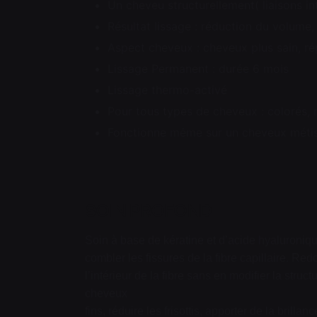
Un cheveu structurellement( liaisons int
Résultat lissage : réduction du volume, 
Aspect cheveux : cheveux plus sain, ré
Lissage Permanent : durée 6 mois
Lissage thermo-activé
Pour tous types de cheveux : colorés, 
Fonctionne même sur un cheveux métis 
SOIN PROFOND
Soin à base de kératine et d’acide hyaluronique
combler les fissures de la fibre capillaire. Re
l’intérieur de la fibre sans en modifier la struc
cheveux
fins, réduire les frisottis, apporter de la brillan