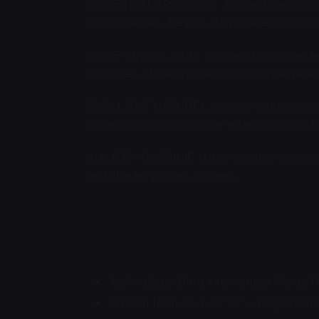
ACIDE HYALURONIQUE : Prévient des fourches
cheveux ternes. De plus, il hydrate et renforce 
ACIDE GLYCOLIQUE : Se fixe à la kératine, les
capillaires à base d’acide glycolique permetten
EMOLLIENT NATUREL : Apporte brillance aux che
chaleur, contrôle du volume et des frisottis et fa
HUILE D’ABYSSINIE : Huile végétale qui apporte
revitalise les pointes abimées.
CARACTERISTIQUES
Technologie Ultra Innovante à l’Acide 
Un soin formulé avec 92% d’ingredients 