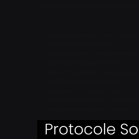
Liss Thérapie laisseront une délicate odeur su
Lissage qui permet de lisser et répare
Pour tous types de cheveux
Peut s’utiliser après une permanente o
Rénovation complète du cheveu
Réduction du volume et de la frisure j
Modifie la structure du cheveu
Dure jusqu’à 6 mois selon le type de c
2 protocoles à réaliser à 2-3 mois d’int
Rituel entretien lissage à la maison