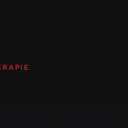
PANI
eau lissage naturel
VALI
 R A P I E
n rituel longue durée :
Acide Hyaluronique
rablement la boucle et de réduire le volume du cheveu en répara
aspect lisse et soyeux, facile à coiffer. Aux notes fruitées,
 les produits