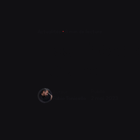
Actualités
8 min de lecture
Liss Thérapi
naturel
Publié
Auteur
2 mai 2023
Fabio Tonicello