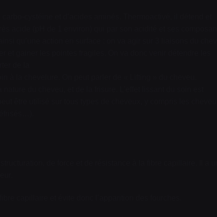
 carbo-cystéine et d’acides aminés. Thermoactivé, il détend et
très acide (pH de 1 environ) qui par son acidité et ses composan
ainsi qu’une action en surface : on va agir sur 3 liaisons du che
er et gainer les pointes fragiles. On va donc venir détendre les
rter de la
 soin à la chevelure. On peut parler de « Lifting » du cheveu.
nature du cheveu, et de la frisure. L’effet lissant du soin est
 peut être utilisé sur tous types de cheveux, y compris les cheve
éfrisés…).
ucturation, de force et de résistance à la fibre capillaire. Il a u
eur.
e capillaire et évite donc l’apparition des fourches.