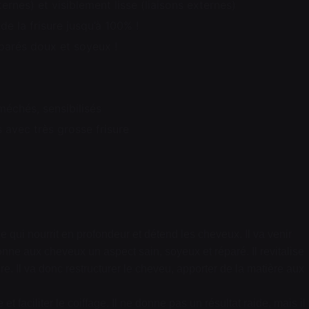
ernes) et visiblement lisse (liaisons externes)
de la frisure jusqu’à 100% !
parés doux et soyeux !
méchés, sensibilisés
avec très grosse frisure
 qui nourrit en profondeur et détend les cheveux. Il va venir
donne aux cheveux un aspect sain, soyeux et réparé. Il revitalise
ture. Il va donc restructurer le cheveu, apporter de la matière aux
ce et faciliter le coiffage. Il ne donne pas un résultat raide, mais il