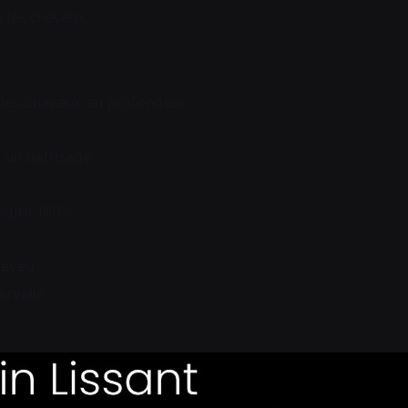
r les cheveux.
r les cheveux en profondeur
u un défrisage
usqu’à 100%
heveu
ervalle