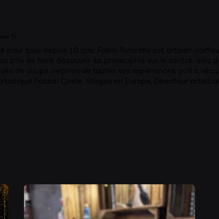
re.fr
é pour tous depuis 10 ans, Fabio Tonicello est artisan coiffeu
on afin de faire découvrir sa philosophie sur le centre-ville d
ues de coupe inspirée de toutes ses expériences qu’il a vé
rtistique Pascal Coste, Stages en Europe, Directeur artist