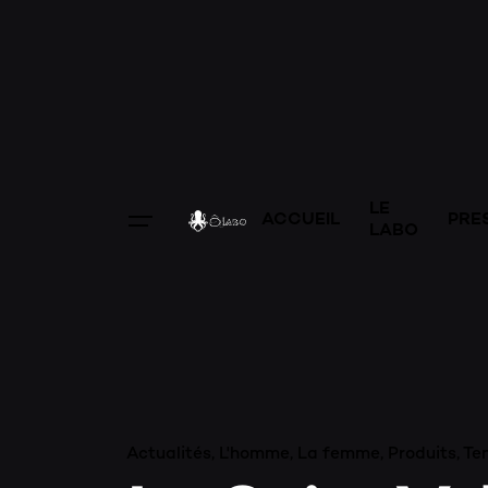
LE
ACCUEIL
PRE
LABO
Actualités
L'homme
La femme
Produits
Te