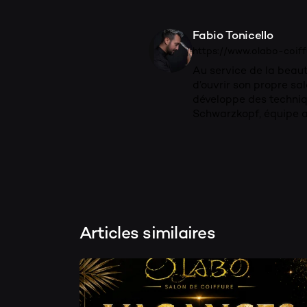
Fabio Tonicello
https://www.olabo-coiffu
Au service de la beaut
d’ouvrir son propre sal
développe des techniq
Schwarzkopf, équipe a
Articles similaires