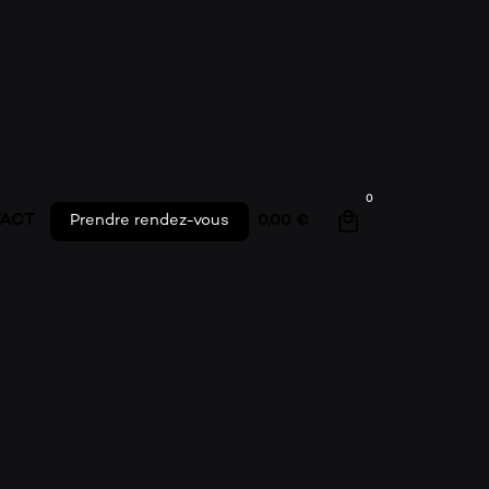
S
 SOIN
0
ACT
Prendre rendez-vous
0,00
€
ING PH