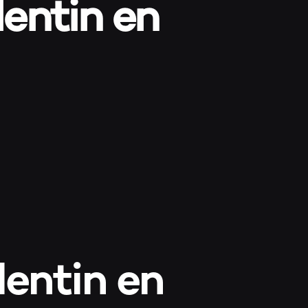
lentin en
MON C
PANIE
VALIDA
lentin en