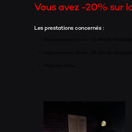
Vous avez -20% sur la
Les prestations concernés :
15 min de massage
Rituel relaxation 15 min :
30 min de massag
Rituel relaxation 30 min :
Rituel soin Botox