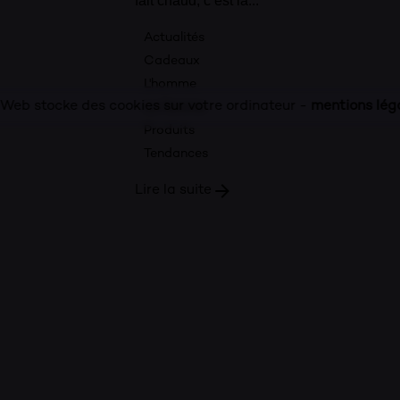
fait chaud, c’est la...
Actualités
Cadeaux
L'homme
 Web stocke des cookies sur votre ordinateur -
mentions lég
La femme
Produits
Tendances
Lire la suite