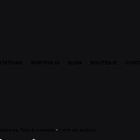
HOMME
ESPACE
STATIONS
PORTFOLIO
BLOG
BOUTIQUE
CONT
SHOOT
ndances
Tuto & conseils
1 min de lecture