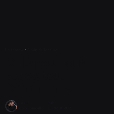
V
La femme
8 min de lecture
GHD pour tout
styles, tout
événements
Publié
Auteur
10 août 2021
Fabio Tonicello