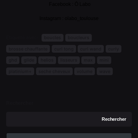
Facebook : Ô Labo
Instagram : olabo_toulouse
Étiqueté avec:
boucles
boucleurs
brosse chauffante
curl tong
curl wand
curly
ghd
glide
helios
lisseurs
max
mini
platinium+
seche cheveux
volume
wave
Rechercher
Rechercher