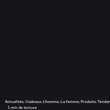
V
Actualités
Cadeaux
L'homme
La femme
Produits
Tenda
1 min de lecture