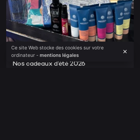
Ce site Web stocke des cookies sur votre
30 juin 2026
ordinateur -
mentions légales
Nos cadeaux d'été 2026
Les cadeaux d’été 2026 Il fait beau, il fait chaud,
c’est la...
Actualités
Cadeaux
L'homme
La femme
Produits
Tendances
Lire la suite